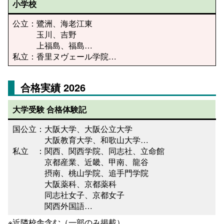
小学校
公立：鷺洲、海老江東
玉川、吉野
上福島、福島…
私立：香里ヌヴェール学院…
合格実績 2026
大学受験
合格体験記
国公立：大阪大学、大阪公立大学
大阪教育大学、和歌山大学…
私立 ：関西、関西学院、同志社、立命館
京都産業、近畿、甲南、龍谷
摂南、桃山学院、追手門学院
大阪薬科、京都薬科
同志社女子、京都女子
関西外国語…
※近隣校舎含む（一部のみ掲載）