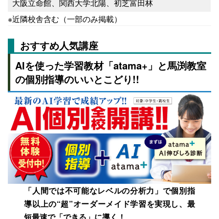
大阪立命館、関西大学北陽、初芝富田林
※近隣校舎含む（一部のみ掲載）
おすすめ人気講座
AIを使った学習教材「atama+」と馬渕教室
の個別指導のいいとこどり!!
「人間では不可能なレベルの分析力」で個別指
導以上の“超”オーダーメイド学習を実現し、最
短最速で「できる」に導く！