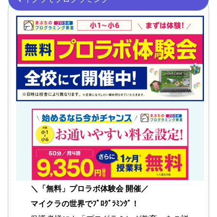
＼「無料」プロラボ体験会 開催／
マイクラの世界でﾌﾟﾛｸﾞﾗﾐﾝｸﾞ！