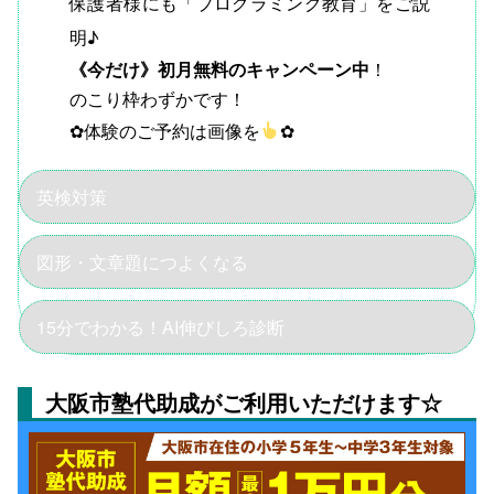
保護者様にも「プログラミング教育」をご説
明♪
《今だけ》初月無料のキャンペーン中
！
のこり枠わずかです！
✿体験のご予約は画像を
✿
英検対策
図形・文章題につよくなる
15分でわかる！AI伸びしろ診断
大阪市塾代助成がご利用いただけます☆