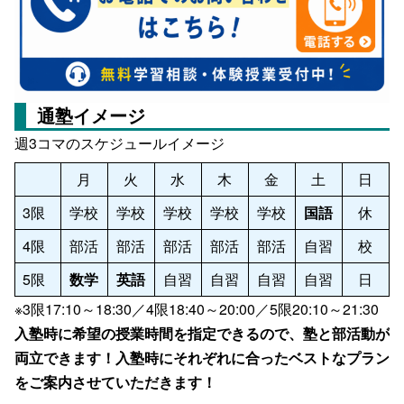
通塾イメージ
週3コマのスケジュールイメージ
月
火
水
木
金
土
日
3限
学校
学校
学校
学校
学校
国語
休
4限
部活
部活
部活
部活
部活
自習
校
5限
数学
英語
自習
自習
自習
自習
日
※3限17:10～18:30／4限18:40～20:00／5限20:10～21:30
入塾時に希望の授業時間を指定できるので、塾と部活動が
両立できます！入塾時にそれぞれに合ったベストなプラン
をご案内させていただきます！