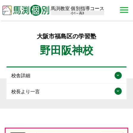
馬渕教室 個別指導コース
小1～高3
大阪市福島区の学習塾
野田阪神校
校舎詳細
校長より一言