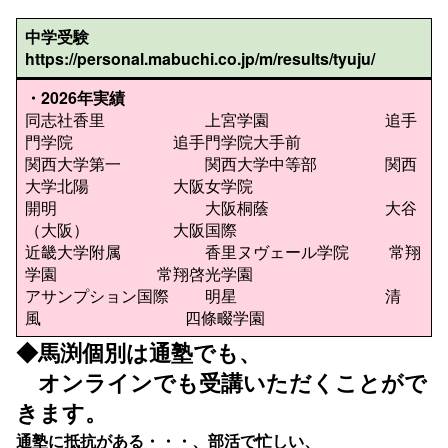
中学受験
https://personal.mabuchi.co.jp/m/results/tyuju/
・
2026年実績
同志社香里 上宮学園 追手
門学院 追手門学院大手前
関西大学第一 関西大学中等部 関西
大学北陽 大阪女学院
開明 大阪桐蔭 大谷
（大阪） 大阪国際
近畿大学附属 香里ヌヴェール学院 常翔
学園 常翔啓光学園
アサンプション国際 明星 清
風 四條畷学園
◆馬渕個別は通塾でも、
オンラインでも受講いただくことがで
きます。
通塾に抵抗がある・・・、部活で忙しい、