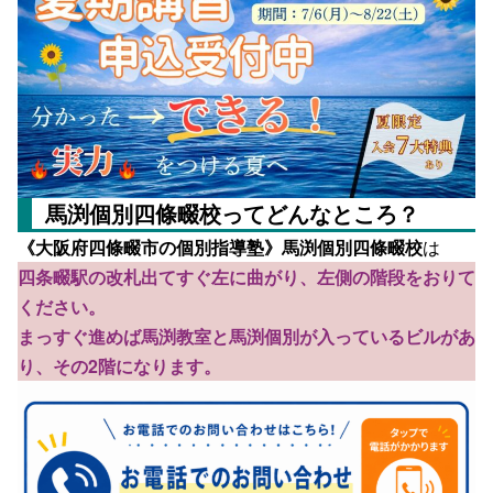
馬渕個別四條畷校ってどんなところ？
《大阪府四條畷市の個別指導塾》馬渕個別四條畷校
は
四条畷駅の改札出てすぐ左に曲がり、左側の階段をおりて
ください。
まっすぐ進めば馬渕教室と馬渕個別が入っているビルがあ
り、その2階になります。