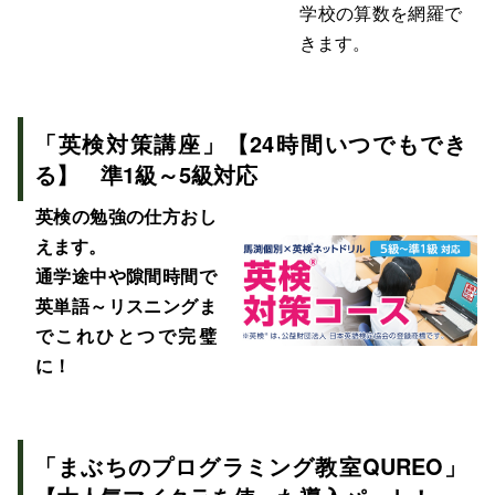
学校の算数を網羅で
きます。
「英検対策講座」【24時間いつでもでき
る】 準1級～5級対応
英検の勉強の仕方おし
えます。
通学途中や隙間時間で
英単語～リスニングま
でこれひとつで完璧
に！
「まぶちのプログラミング教室QUREO」