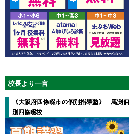
校長より一言
《大阪府四條畷市の個別指導塾》 馬渕個
別四條畷校