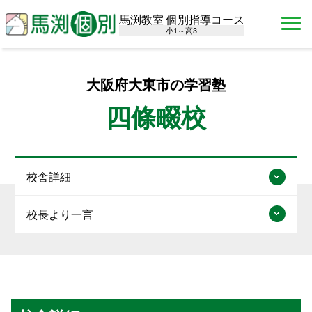
馬渕教室 個別指導コース
小1～高3
大阪府大東市の学習塾
四條畷校
校舎詳細
校長より一言