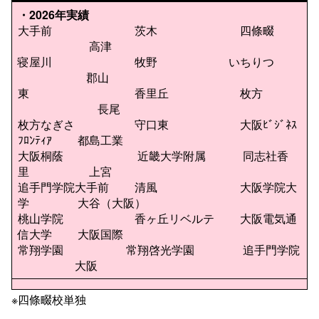
・
2026年実績
大手前 茨木 四條畷
高津
寝屋川 牧野 いちりつ
郡山
東 香里丘 枚方
長尾
枚方なぎさ 守口東 大阪ﾋﾞｼﾞﾈｽ
ﾌﾛﾝﾃｨｱ 都島工業
大阪桐蔭 近畿大学附属 同志社香
里 上宮
追手門学院大手前 清風 大阪学院大
学 大谷（大阪）
桃山学院 香ヶ丘リベルテ 大阪電気通
信大学 大阪国際
常翔学園 常翔啓光学園 追手門学院
大阪
※四條畷校単独