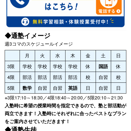
◆通塾イメージ
週3コマのスケジュールイメージ
月
火
水
木
金
土
日
3限
学校
学校
学校
学校
休
国語
休
4限
部活
部活
部活
部活
校
自習
校
5限
数学
自習
自習
英語
日
自習
日
※3限17:10～18:30／4限18:40～20:00／5限20:10～21:30
入塾時に希望の授業時間を指定できるので、塾と部活動が
両立できます！入塾時にそれぞれに合ったベストなプラン
をご案内させていただきます！
◆通塾生徒