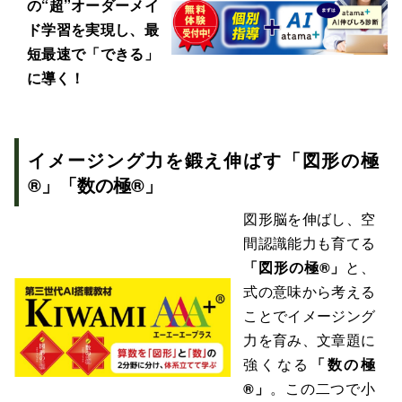
の“超”オーダーメイ
ド学習を実現し、最
短最速で「できる」
に導く！
イメージング力を鍛え伸ばす「図形の極
®」「数の極®」
図形脳を伸ばし、空
間認識能力も育てる
「図形の極®」
と、
式の意味から考える
ことでイメージング
力を育み、文章題に
強くなる
「数の極
®」
。この二つで小