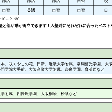
部活
部活
部活
自習
校
自習
英語
自習
自習
日
:10～21:30
塾と部活動が両立できます！入塾時にそれぞれに合ったベスト
山本、咲くやこの花、日新、近畿大学附属、常翔啓光学園、大
手門学院大手前、大阪産業大学附属、奈良学園、育英西など
大学附属、四條畷学園、大阪桐蔭、松陰など