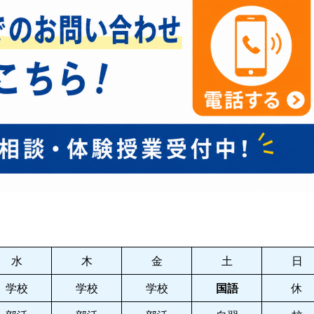
水
木
金
土
日
学校
学校
学校
国語
休