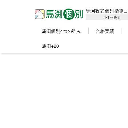
馬渕教室 個別指導
小1～高3
馬渕個別4つの強み
合格実績
馬渕+20