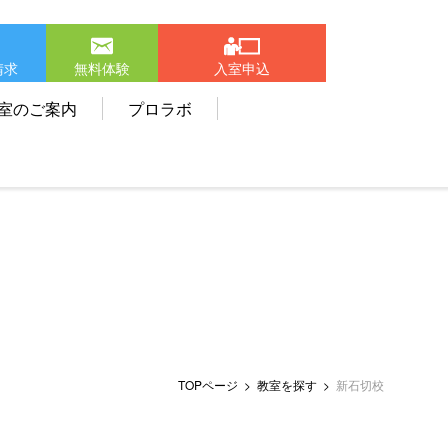
請求
無料体験
入室申込
室のご案内
プロラボ
TOPページ
教室を探す
新石切校