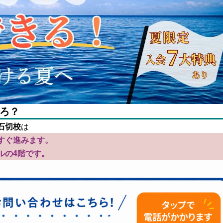
ろ？
石切校
は
すぐ進みます。
ルの4階です。