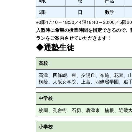
4限
校
部活
5限
日
数学
※3限17:10～18:30／4限18:40～20:00／5限20
入塾時に希望の授業時間を指定できるので、
ランをご案内させていただきます！
◆通塾生徒
高校
高津、四條畷、東、夕陽丘、布施、花園、
桐蔭、大阪女学院、上宮、四條畷学園、追
中学校
枚岡、孔舎衙、石切、盾津東、楠根、近畿
小学校