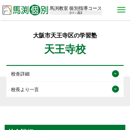
馬渕教室 個別指導コース
小1～高3
大阪市天王寺区の学習塾
天王寺校
校舎詳細
校長より一言