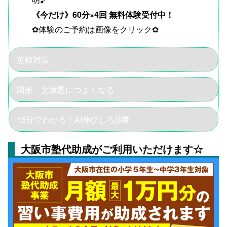
《今だけ》60分
×4回
無料体験受付中！
✿体験のご予約は画像をクリック✿
英検対策
図形・文章題につよくなる
15分でわかる！AI伸びしろ診断
大阪市塾代助成がご利用いただけます☆