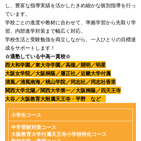
し、豊富な指導実績を活かしたきめ細かな個別指導を行っ
ています。
学校ごとの進度や教材に合わせて、準拠学習から先取り学
習、内部進学対策まで幅広く対応。
学校生活と受験勉強を両立しながら、一人ひとりの目標達
成をサポートします！
☆通塾している中高一貫校☆
西大和学園／東大寺学園／高槻／開明／明星
大阪女学院／大阪桐蔭／履正社／近畿大学付属
清風／清風南海／桃山学院／同志社／同志社香里
関西大学北陽／関西大学第一／大阪桐蔭／四天王寺
大谷／大阪教育大附属天王寺・平野 など
小学生コース
中学受験対策コース
大阪教育大学付属天王寺小学校特化コース
学校先取・復習コース