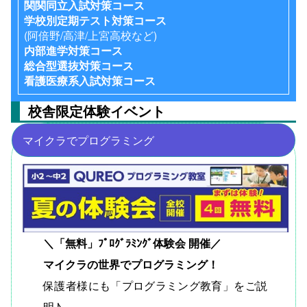
関関同立入試対策コース
学校別定期テスト対策コース
(阿倍野/高津/上宮高校など)
内部進学対策コース
総合型選抜対策コース
看護医療系入試対策コース
校舎限定体験イベント
マイクラでプログラミング
＼「無料」ﾌﾟﾛｸﾞﾗﾐﾝｸﾞ体験会 開催／
マイクラの世界でプログラミング！
保護者様にも「プログラミング教育」をご説
明♪