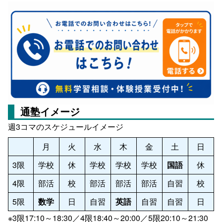
通塾イメージ
週3コマのスケジュールイメージ
月
火
水
木
金
土
日
3限
学校
休
学校
学校
学校
国語
休
4限
部活
校
部活
部活
部活
自習
校
5限
数学
日
自習
英語
自習
自習
日
※3限17:10～18:30／4限18:40～20:00／5限20:10～21:30