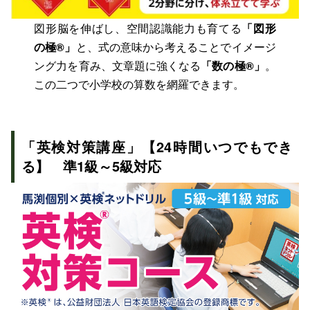
図形脳を伸ばし、空間認識能力も育てる
「図形
の極®」
と、式の意味から考えることでイメージ
ング力を育み、文章題に強くなる
「数の極®」
。
この二つで小学校の算数を網羅できます。
「英検対策講座」【24時間いつでもでき
る】 準1級～5級対応