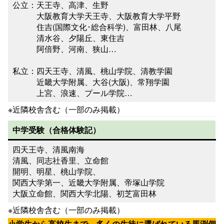
公立：天王寺、高津、生野
大阪教育大学天王寺、大阪教育大学平野
住吉(国際文化･総合科学)、富田林、八尾
清水谷、夕陽丘、東住吉
阿倍野、河南、狭山…
私立：四天王寺、清風、桃山学院、清教学園
近畿大学附属、大谷(大阪)、常翔学園
上宮、浪速、プール学院…
※近隣校舎含む（一部のみ掲載）
中学受験（
合格体験記
）
四天王寺、清風南海
清風、同志社香里、立命館
開明、明星、桃山学院、
関西大学第一、近畿大学附属、帝塚山学院
大阪立命館、関西大学北陽、初芝富田林
※近隣校舎含む（一部のみ掲載）
小学生から高校生まで、多くの生徒に選ばれている馬渕個