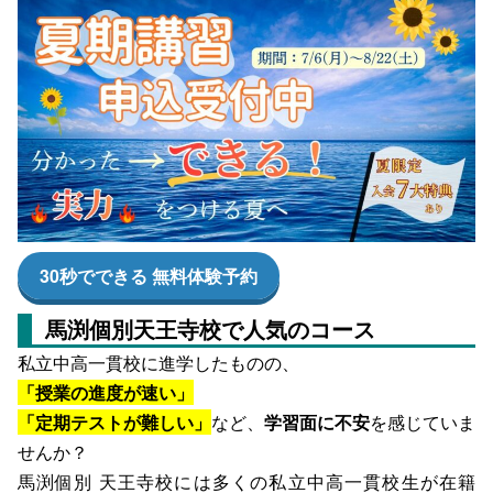
30秒でできる 無料体験予約
馬渕個別天王寺校で人気のコース
私立中高一貫校に進学したものの、
「授業の進度が速い」
「定期テストが難しい」
など、
学習面に不安
を感じていま
せんか？
馬渕個別 天王寺校には多くの私立中高一貫校生が在籍