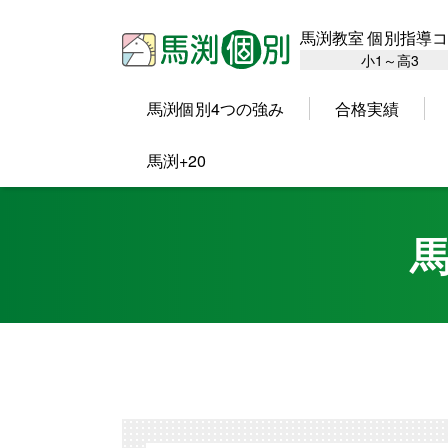
馬渕教室 個別指導
小1～高3
馬渕個別4つの強み
合格実績
馬渕+20