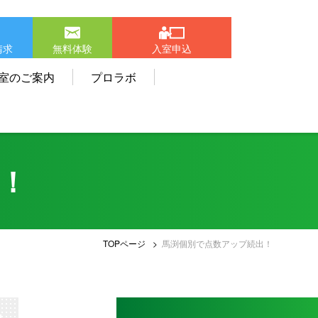
請求
無料体験
入室申込
室のご案内
プロラボ
！
TOPページ
馬渕個別で点数アップ続出！